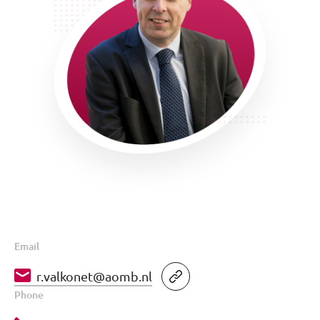
Email
r.valkonet@aomb.nl
Phone