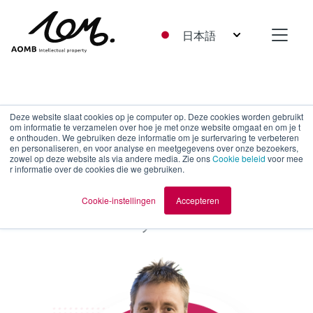
日本語
Deze website slaat cookies op je computer op. Deze cookies worden gebruikt
ルトガー ヴァル
om informatie te verzamelen over hoe je met onze website omgaat en om je t
e onthouden. We gebruiken deze informatie om je surfervaring te verbeteren
コネット
en personaliseren, en voor analyse en meetgegevens over onze bezoekers,
zowel op deze website als via andere media. Zie ons
Cookie beleid
voor mee
r informatie over de cookies die we gebruiken.
オランダ特許弁理士・欧
州特許弁理士・パート
Cookie-instellingen
Accepteren
ナー