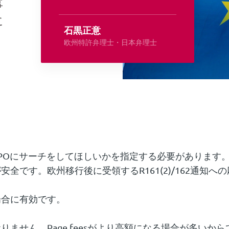
事
に
石黒正意
欧州特許弁理士・日本弁理士
POにサーチをしてほしいかを指定する必要があります
全です。欧州移行後に受領するR161(2)/162通知
場合に有効です。
ません。Page feesがより高額になる場合が多いから