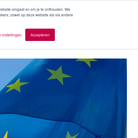
 website omgaat en om je te onthouden. We
ekers, zowel op deze website als via andere
日本語
-instellingen
Accepteren