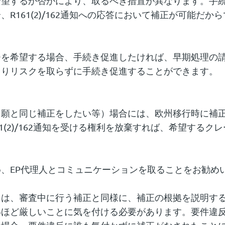
希望するか否かにより、取るべき措置が異なります。手
161(2)/162通知への応答において補正が可能だか
希望する場合、手続き促進したければ、早期処理の請求をし
まりリスクを取らずに手続き促進することができます。
出願と同じ補正をしたい等）場合には、欧州移行時に補
1(2)/162通知を受ける権利を放棄すれば、希望する
、EP代理人とコミュニケーションを取ることをお勧め
は、審査中に行う補正と同様に、補正の根拠を説明する
いほど厳しいことに気を付ける必要があります。要件違