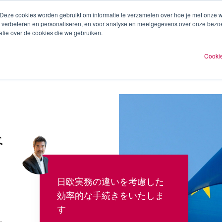
 Deze cookies worden gebruikt om informatie te verzamelen over hoe je met onze
te verbeteren en personaliseren, en voor analyse en meetgegevens over onze bezo
提供サービス
実務情報
tie over de cookies die we gebruiken.
Cookie
べ
日欧実務の違いを考慮した
効率的な手続きをいたしま
き
す