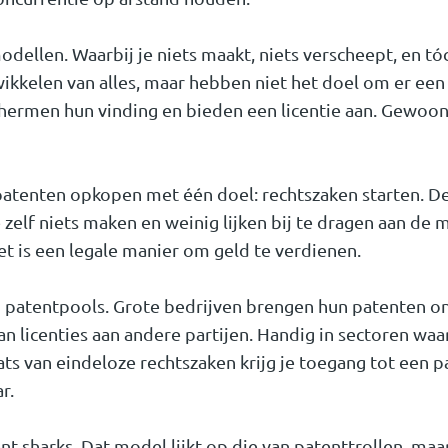
odellen. Waarbij je niets maakt, niets verscheept, en t
wikkelen van alles, maar hebben niet het doel om er een
ermen hun vinding en bieden een licentie aan. Gewoon v
 patenten opkopen met één doel: rechtszaken starten. De
zelf niets maken en weinig lijken bij te dragen aan de 
et is een legale manier om geld te verdienen.
j patentpools. Grote bedrijven brengen hun patenten o
n licenties aan andere partijen. Handig in sectoren wa
ts van eindeloze rechtszaken krijg je toegang tot een pak
r.
nt sharks. Dat model lijkt op die van patenttrollen, ma