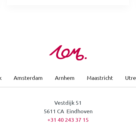
k
Amsterdam
Arnhem
Maastricht
Utre
Vestdijk 51
5611 CA Eindhoven
+31 40 243 37 15