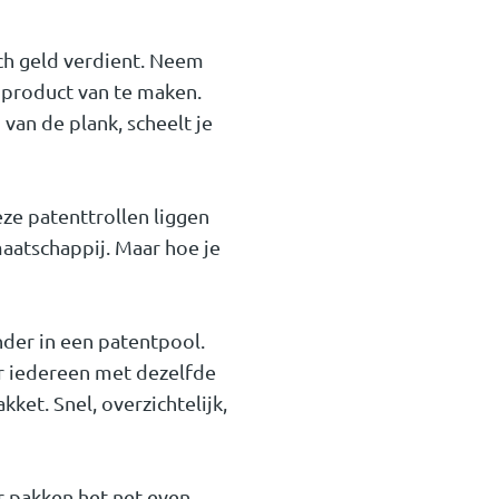
óch geld verdient. Neem
 product van te maken.
an de plank, scheelt je
ze patenttrollen liggen
maatschappij. Maar hoe je
nder in een patentpool.
ar iedereen met dezelfde
ket. Snel, overzichtelijk,
ar pakken het net even